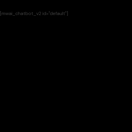
[mwai_chatbot_v2 id="default"]